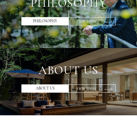
PHILOSOPHY
view more
PHILOSOPHY
ABOUT US
view more
ABOUT US