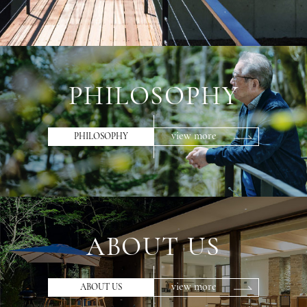
PHILOSOPHY
view more
PHILOSOPHY
ABOUT US
view more
ABOUT US