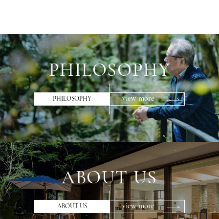
PHILOSOPHY
view more
PHILOSOPHY
ABOUT US
view more
ABOUT US