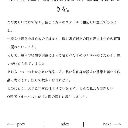
きを。
ただ美しいだけでなく、住まう方々のスタイルに相応しい意匠であるこ
と。
一様な快適さを求めるのではなく、軽井沢で最上の時を過ごすための資質
に優れていること。
そして、数々の経験や実績によって培われたものづくりへのこだわり、思
いが込められていること。
それら一つ一つをかなえた作品こそ、私たち自身が設けた基準を満たす作
品と考えます。決して数多くは作れない。
その代わり、大切に丁寧に仕上げていきます。そんな私たちの新しい
OPUS（オーパス）が「太陽の森」に誕生しました。
prev
index
next